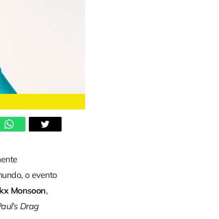
mente
mundo, o evento
nkx Monsoon
,
aul’s Drag