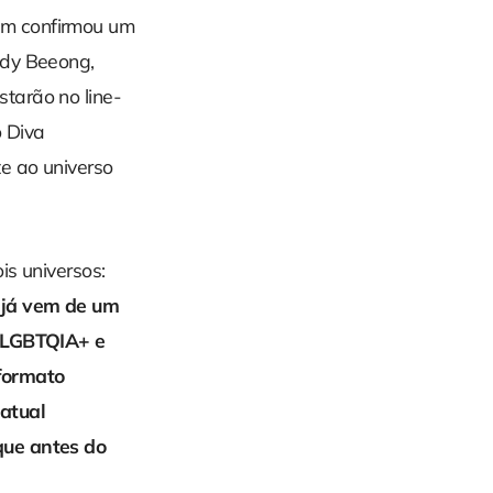
ém confirmou um
ady Beeong,
tarão no line-
 Diva
e ao universo
is universos:
 já vem de um
o LGBTQIA+ e
formato
 atual
que antes do