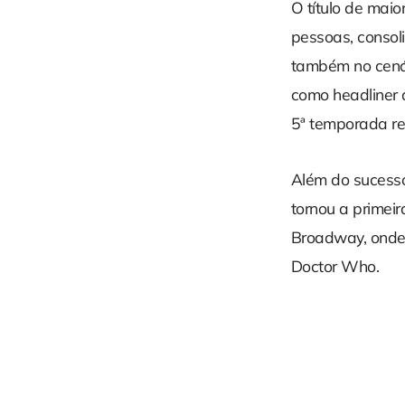
O título de maio
pessoas, consol
também no cenári
como headliner 
5ª temporada re
Além do sucesso
tornou a primei
Broadway, onde b
Doctor Who.