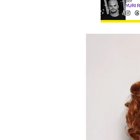
por
YURI 