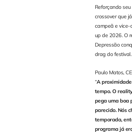
Reforçando seu
crossover que j
campeã e vice-c
up de 2026. O r
Depressão conqu
drag do festival.
Paulo Matos, CE
“
A proximidade
tempo. O realit
pega uma boa p
parecido. Nós c
temporada, entã
programa já era