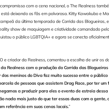
 compromisso com a cena nacional, o The Realness tamb
á está deixando os fãs em polvorosa. Kitty Kawakubo e M
ampeã da última temporada de Corrida das Blogueiras, es
eality show de maquiagem e criatividade comandado pelo
istou o público LGBTQIA+ e agora se conecta oficialment
O e criador da Realness, comentou a escolha de unir os do
 da Realness com a produção do Corrida das Blogueiras
y dos meninos do Diva faz muito sucesso entre o públic
arcela de pessoas que assistem Drag Race, por ter um 
hegamos a produzir para eles o evento de estreia dessa
o nada mais justo do que ter essas duas com a gente, 
m referência em suas cenas locais.
”