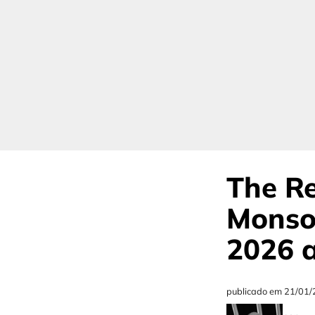
The Re
Monso
2026 a
publicado em
21/01/