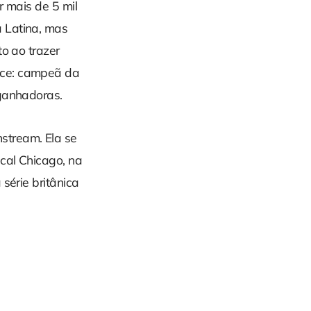
r mais de 5 mil
 Latina, mas
to ao trazer
ace: campeã da
 ganhadoras.
stream. Ela se
cal Chicago, na
série britânica