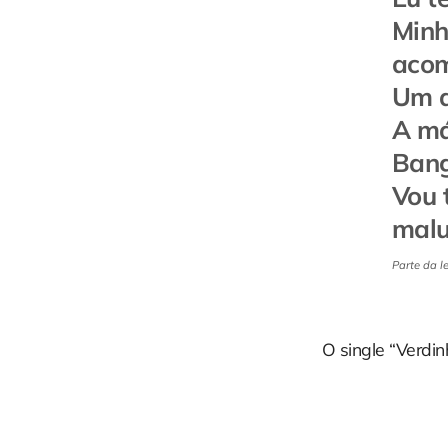
Minh
aco
Um d
A má
Bang
Vou 
malu
Parte da l
O single “Verdin