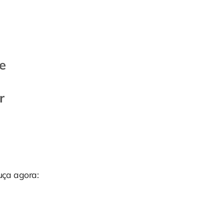
e
r
uça agora: