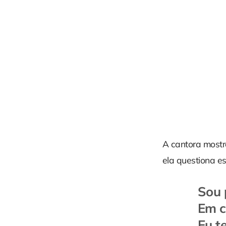
A cantora mostr
ela questiona e
Sou 
Em c
Eu t