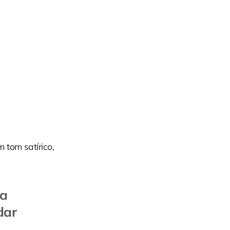
 tom satírico,
da
dar