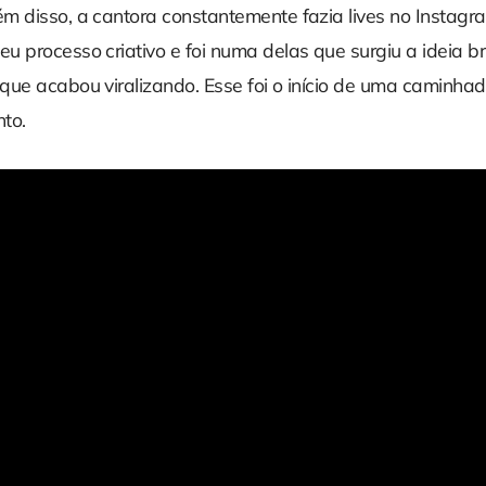
lém disso, a cantora constantemente fazia lives no Instagr
u processo criativo e foi numa delas que surgiu a ideia b
que acabou viralizando. Esse foi o início de uma caminhad
to.