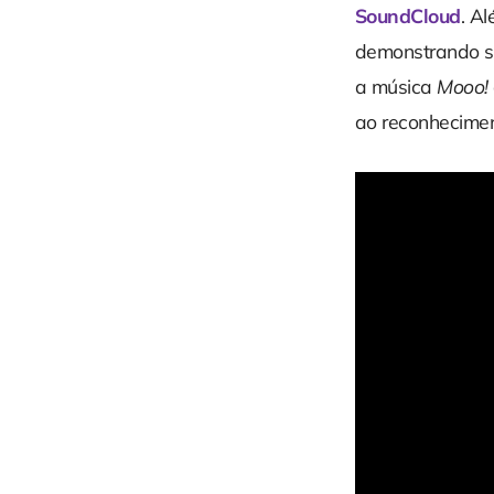
SoundCloud
. A
demonstrando se
a música
Mooo!
ao reconhecimen