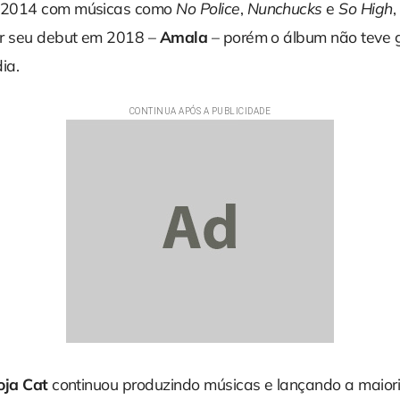
 2014 com músicas como
No Police
,
Nunchucks
e
So High
,
ar seu debut em 2018 –
Amala
– porém o álbum não teve 
ia.
oja Cat
continuou produzindo músicas e lançando a maior