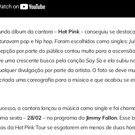
undo álbum da cantora –
Hot Pink
– conseguiu se destaca
turavam pop e hip hop. Foram escolhidos como singles:
Ju
ecepção por parte do público contou muito para a ascensã
ve uma crescente busca pela canção
Say So
e ela subiu 
lquer divulgação por parte da artista. O fato se deve mui
i criada uma coreografia para a música e que acabou se 
ucesso, a cantora lançou a música como single e foi cha
tima sexta –
28/02
– no programa do
Jimmy Fallon
. Esse 
tas da Hot Pink Tour se esgotarem em menos de duas hora