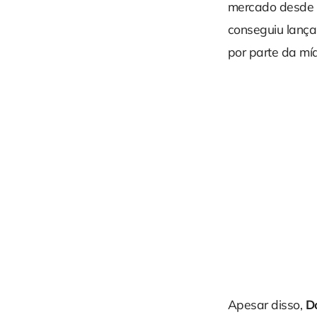
mercado desde
conseguiu lanç
por parte da míd
Apesar disso,
D