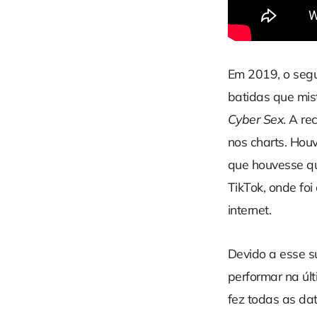
Em 2019, o seg
batidas que mis
Cyber Sex
. A r
nos charts. Hou
que houvesse qua
TikTok, onde fo
internet.
Devido a esse s
performar na úl
fez todas as da