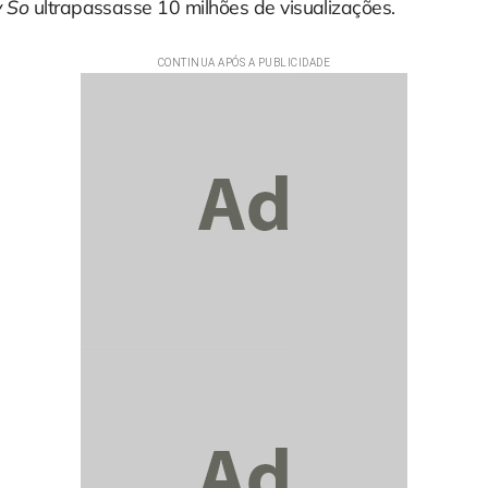
 So
ultrapassasse 10 milhões de visualizações.