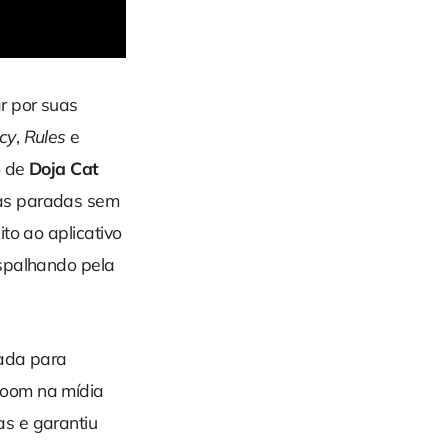
r por suas
icy
,
Rules
e
o de
Doja Cat
nas paradas sem
to ao aplicativo
espalhando pela
mada para
boom na mídia
s e garantiu