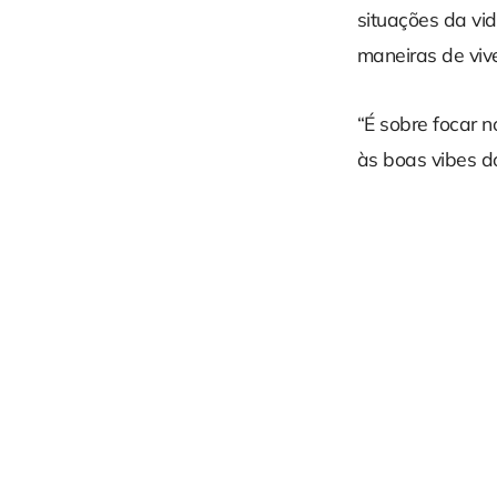
situações da vi
maneiras de viv
“É sobre focar n
às boas vibes d