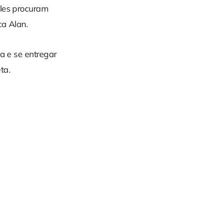
eles procuram
ca Alan.
ha e se entregar
ta.