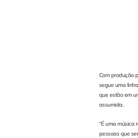
Com produção pr
segue uma linha 
que estão em u
assumida.
“É uma música r
pessoas que se