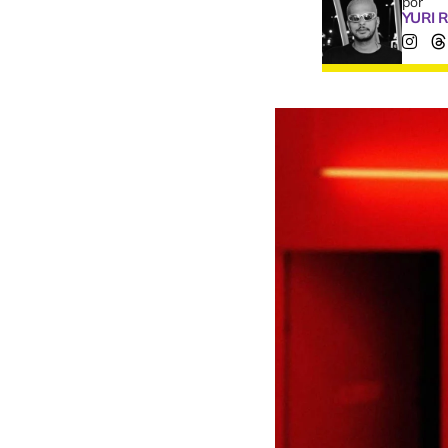
por
YURI 