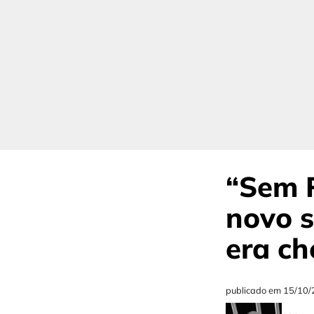
“Sem P
novo s
era c
publicado em
15/10/