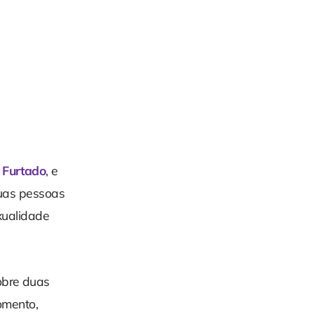
 Furtado
, e
duas pessoas
xualidade
obre duas
omento,