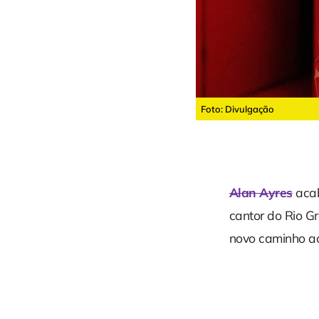
Foto: Divulgação
Alan Ayres
acab
cantor do Rio G
novo caminho a