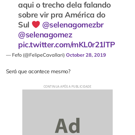
aqui o trecho dela falando
sobre vir pra América do
Sul
@selenagomezbr
@selenagomez
pic.twitter.com/mKL0r21lTP
— Fefo (@FelipeCavallari)
October 28, 2019
Será que acontece mesmo?