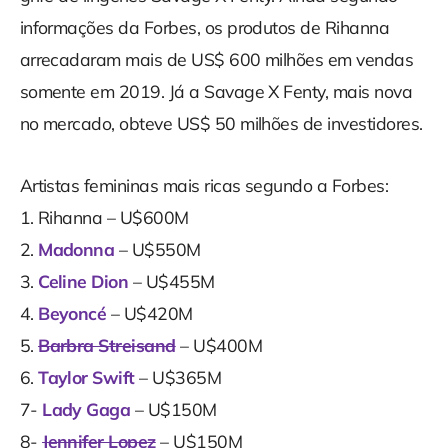
informações da Forbes, os produtos de Rihanna
arrecadaram mais de US$ 600 milhões em vendas
somente em 2019. Já a Savage X Fenty, mais nova
no mercado, obteve US$ 50 milhões de investidores.
Artistas femininas mais ricas segundo a Forbes:
1. Rihanna – U$600M
2.
Madonna
– U$550M
3.
Celine Dion
– U$455M
4.
Beyoncé
– U$420M
5.
Barbra Streisand
– U$400M
6.
Taylor Swift
– U$365M
7-
Lady Gaga
– U$150M
8-
Jennifer Lopez
– U$150M