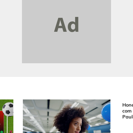
Hone
com 
Paul