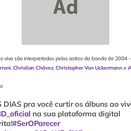
ao vivo são interpretados pelos astros da banda de 2004
rroni
,
Christian Chávez
,
Christopher Von Uckermann
e
A
o:
 DIAS pra você curtir os álbuns ao vi
_oficial
na sua plataforma digital
ita!
#SerOParecer