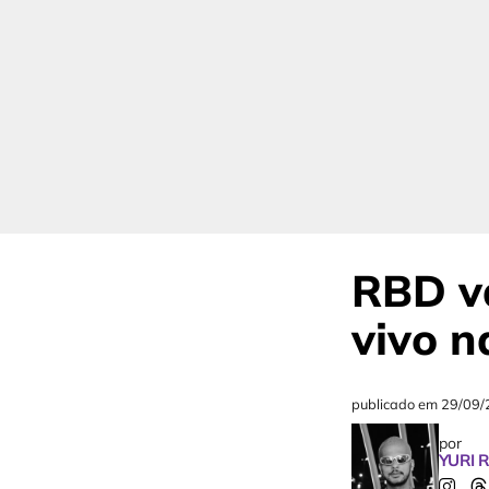
RBD va
vivo n
publicado em
29/09/
por
YURI 