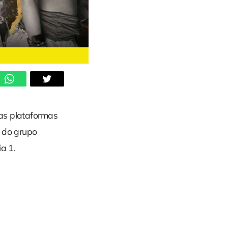
s plataformas
o do grupo
ia 1.