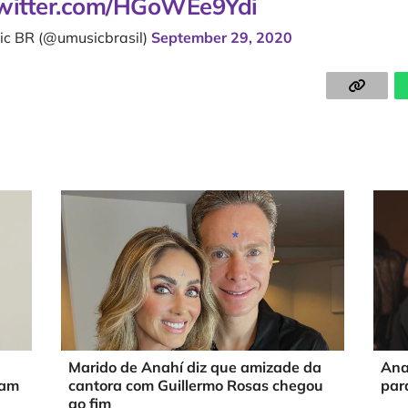
twitter.com/HGoWEe9Ydi
ic BR (@umusicbrasil)
September 29, 2020
Marido de Anahí diz que amizade da
Anah
ram
cantora com Guillermo Rosas chegou
par
ao fim