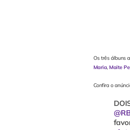
Os três álbuns 
Maria
,
Maite Pe
Confira o anúnci
DOIS
@RBD
favor