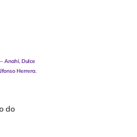
 —
Anahi
,
Dulce
lfonso Herrera
.
vo do