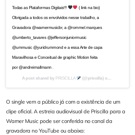
Todas as Plataformas Digitais!!!
( link na bio)
Obrigada a todos os envolvidos nesse trabalho, a
Gravadora @warnermusicbr, a @rommel.marques
@umberto_tavares @jeffersonjuniormusic
@ummusic @yuridrummond e a essa Arte de capa
Maravilhosa e Conceitual de graphic Motion feita
por @andreimallmann .
A post shared by
PRISCILLA
(@priscilla) on
May 28, 202
O single vem a público já com a existência de um
clipe oficial. A estreia audiovisual de Priscilla para a
Warner Music pode ser conferida no canal da
gravadora no YouTube ou abaixo: