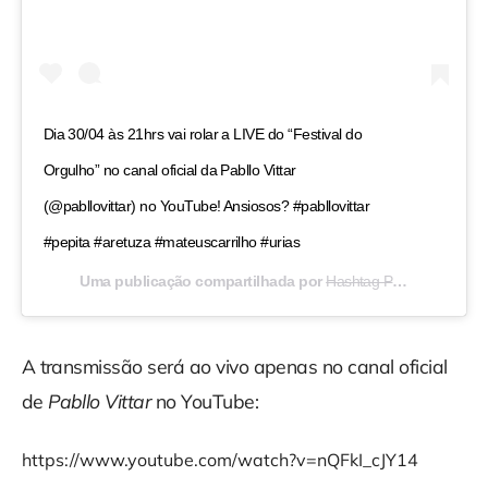
Dia 30/04 às 21hrs vai rolar a LIVE do “Festival do
Orgulho” no canal oficial da Pabllo Vittar
(@pabllovittar) no YouTube! Ansiosos? #pabllovittar
#pepita #aretuza #mateuscarrilho #urias
Uma publicação compartilhada por
Hashtag Pop
(@hashtag
A transmissão será ao vivo apenas no canal oficial
de
Pabllo Vittar
no YouTube:
https://www.youtube.com/watch?v=nQFkI_cJY14