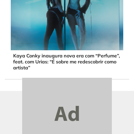
Kaya Conky inaugura nova era com “Perfume”,
feat. com Urias: “É sobre me redescobrir como
artista”