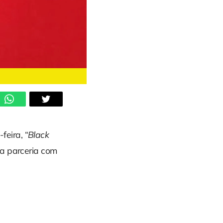
eira, “
Black
ma parceria com