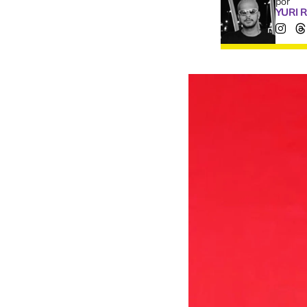
por
YURI 