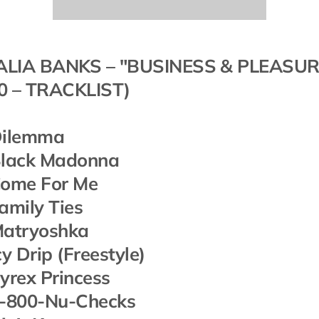
ALIA BANKS – "BUSINESS & PLEASUR
0 – TRACKLIST)
Dilemma
Black Madonna
Come For Me
Family Ties
Matryoshka
cy Drip (Freestyle)
Pyrex Princess
1-800-Nu-Checks