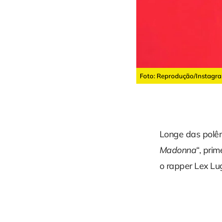
Foto: Reprodução/Instagr
Longe das polê
Madonna
“, pri
o rapper Lex Lu