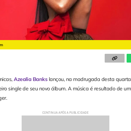
am
micas,
Azealia Banks
lançou, na madrugada desta quarta-f
meiro single de seu novo álbum. A música é resultado de u
ger.