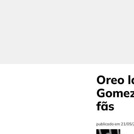
Oreo l
Gomez 
fãs
publicado em
21/05/