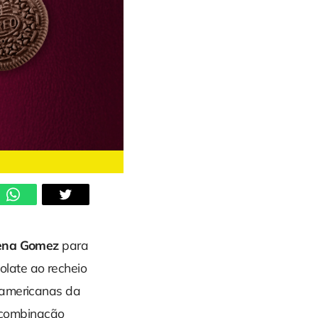
ena Gomez
para
colate ao recheio
-americanas da
A combinação