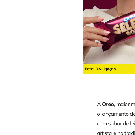
Foto: Divulgação
A
Oreo
, maior 
o lançamento da
com sabor de le
artista e no tra