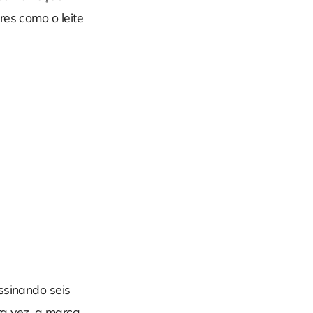
res como o leite
ssinando seis
ira vez, a marca