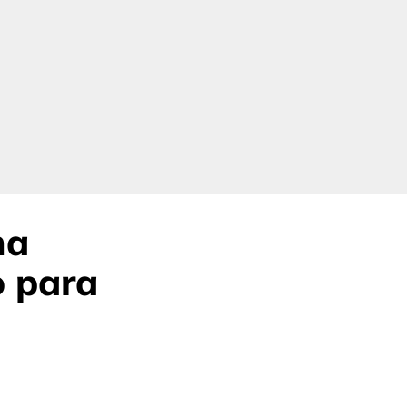
na
o para