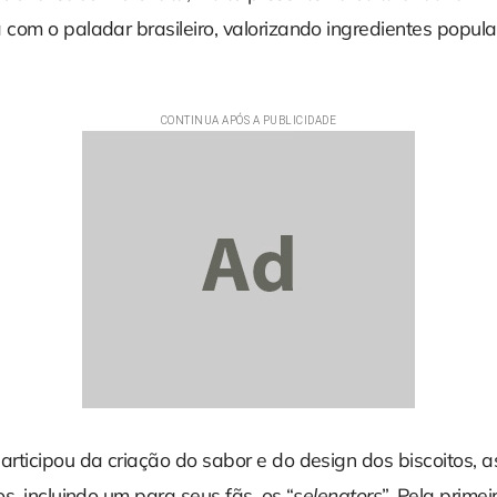
com o paladar brasileiro, valorizando ingredientes popula
rticipou da criação do sabor e do design dos biscoitos, a
s, incluindo um para seus fãs, os “
selenators
”. Pela prime