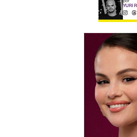
por
YURI 