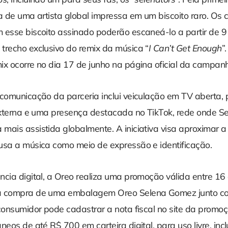
ra de uma artista global impressa em um biscoito raro. Os
 esse biscoito assinado poderão escaneá-lo a partir de 9
trecho exclusivo do remix da música “
I Can’t Get Enough
”
ix ocorre no dia 17 de junho na página oficial da campan
 comunicação da parceria inclui veiculação em TV aberta,
 externa e uma presença destacada no TikTok, rede onde Se
mais assistida globalmente. A iniciativa visa aproximar 
usa a música como meio de expressão e identificação.
ncia digital, a Oreo realiza uma promoção válida entre 16
a compra de uma embalagem Oreo Selena Gomez junto c
consumidor pode cadastrar a nota fiscal no site da promoç
neos de até R$ 700 em carteira digital, para uso livre, inc