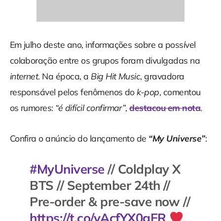
Em julho deste ano, informações sobre a possível
colaboração entre os grupos foram divulgadas na
internet
. Na época, a
Big Hit Music
, gravadora
responsável pelos fenômenos do
k-pop
, comentou
os rumores:
“é difícil confirmar”
,
destacou em nota
.
Confira o anúncio do lançamento de
“My Universe”
:
#MyUniverse
// Coldplay X
BTS // September 24th //
Pre-order & pre-save now //
https://t.co/yAcfYX0gER