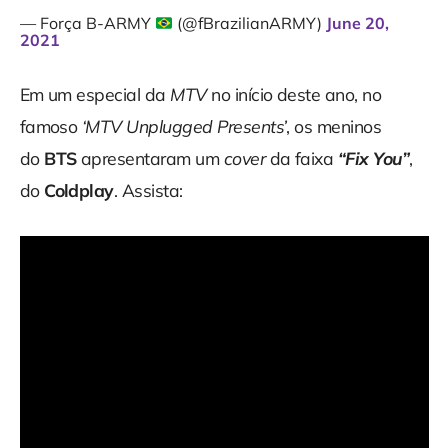
— Força B-ARMY
(@fBrazilianARMY)
June 20,
2021
Em um especial da
MTV
no início deste ano, no
famoso
‘MTV Unplugged Presents’
, os meninos
do
BTS
apresentaram um
cover
da faixa
“Fix You”
,
do
Coldplay
. Assista: