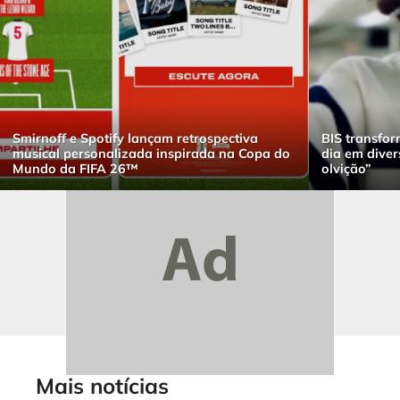
Smirnoff e Spotify lançam retrospectiva
BIS transfor
musical personalizada inspirada na Copa do
dia em dive
Mundo da FIFA 26™
olvição”
Mais notícias