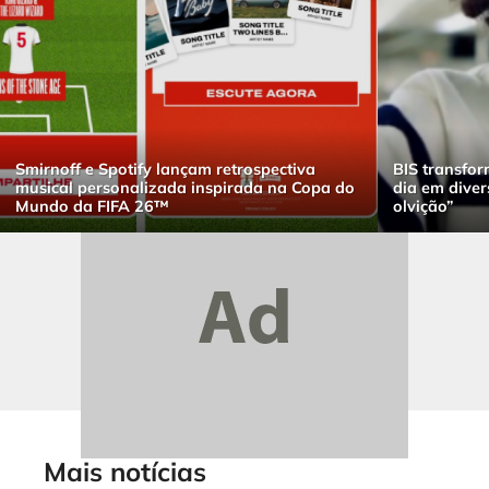
Smirnoff e Spotify lançam retrospectiva
BIS transfor
musical personalizada inspirada na Copa do
dia em dive
Mundo da FIFA 26™
olvição”
Mais notícias