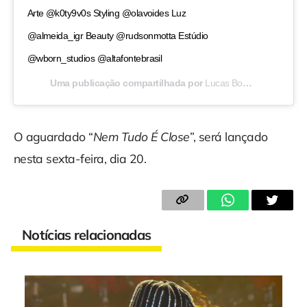
Arte @k0ty9v0s Styling @olavoides Luz
@almeida_igr Beauty @rudsonmotta Estúdio
@wborn_studios @altafontebrasil
Uma publicação compartilhada por
Lucas Boombeat
(
O aguardado “
Nem Tudo É Close
”, será lançado
nesta sexta-feira, dia 20.
Notícias relacionadas