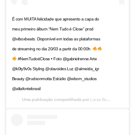
É com MUITA felicidade que apresento a capa do
meu primeiro álbum “Nem Tudo é Close” prod
@viboxbeats. Disponível em todas as plataformas
de streaming no dia 20/03 a partir da 00:00h.
#NemTudoéClose • Foto @gabrielrenne Arte
@k0ty9v0s Styling @olavoides Luz @almeida_igr
Beauty @rudsonmotta Estúdio @wborn_studios
@altafontebrasil
Uma publicação compartilhada por
Lucas Boombeat
(