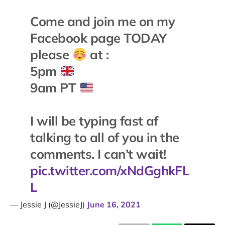
Come and join me on my
Facebook page TODAY
please
at :
5pm
9am PT
I will be typing fast af
talking to all of you in the
comments. I can’t wait!
pic.twitter.com/xNdGghkFL
L
— Jessie J (@JessieJ)
June 16, 2021