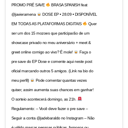
PROMO PRÉ SAVE
BRASA SPANISH feat
@javieramena
DOSE EP • 28.09 • DISPONÍVEL
EM TODAS AS PLATAFORMAS DIGITAIS
Quer
ser um dos 15 mozoes que participarão de um
showcase privado no meu aniversário + meet &
greet online comigo ao vivo? É mole!
Faça o
pre save do EP Dose e comente aqui neste post
oficial marcando outros 5 amigos. (Link na bio do
meu perfil)
Pode comentar quantas vezes
quiser, assim aumenta suas chances em ganhar!
O sorteio acontecerá domingo, as 21h.
Regulamento: – Você deve fazer o pre save –
Seguir a conta @jadebaraldo no Instagram – Não
é válido marcar pessoas públicas, famosos ou