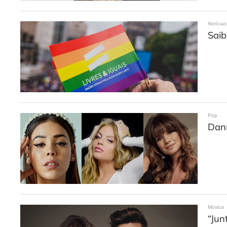
Notícias
Saib
Pop
Dann
Música
“Jun