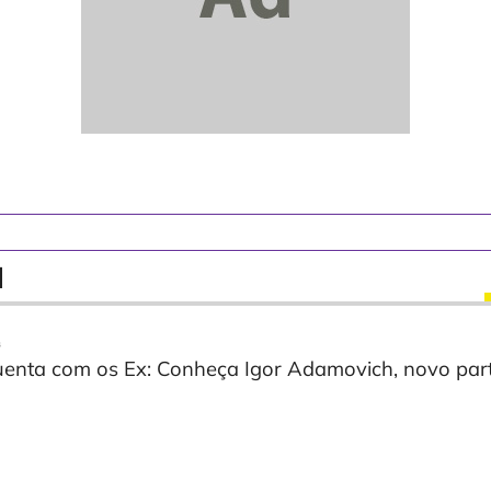
l
s
enta com os Ex: Conheça Igor Adamovich, novo part