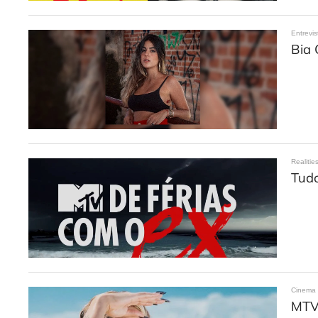
Entrevis
Bia 
Realitie
Tudo
Cinema
MTV 