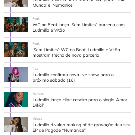
Mundo’ e ‘Numanice’
Funk
WC no Beat lança ‘Sem Limites’, parceria com
Ludmilla e Vitão
Funk
‘Sem Limites’: WC no Beat, Ludmilla e Vitão
mostram trecho de nova parceria
Pop
Ludmilla confirma nova live show para o
próximo sábado (16)
Notícias
Ludmilla lança clipe caseiro para o single ‘Amor
Difícil’
Música
Ludmilla divulga making of de gravação deu seu
EP de Pagode “Numanice”