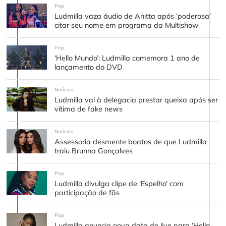
Pop
Ludmilla vaza áudio de Anitta após ‘poderosa’
citar seu nome em programa da Multishow
Pop
‘Hello Mundo’: Ludmilla comemora 1 ano de
lançamento do DVD
Notícias
Ludmilla vai à delegacia prestar queixa após ser
vítima de fake news
Notícias
Assessoria desmente boatos de que Ludmilla
traiu Brunna Gonçalves
Pop
Ludmilla divulga clipe de ‘Espelho’ com
participação de fãs
Pop
Ludmilla anuncia nova data de live para ‘Hello