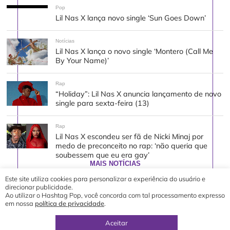
Pop
Lil Nas X lança novo single ‘Sun Goes Down’
Notícias
Lil Nas X lança o novo single ‘Montero (Call Me
By Your Name)’
Rap
“Holiday”: Lil Nas X anuncia lançamento de novo
single para sexta-feira (13)
Rap
Lil Nas X escondeu ser fã de Nicki Minaj por
medo de preconceito no rap: ‘não queria que
soubessem que eu era gay’
MAIS NOTÍCIAS
Este site utiliza cookies para personalizar a experiência do usuário e
direcionar publicidade.
Ao utilizar o Hashtag Pop, você concorda com tal processamento expresso
em nossa
política de privacidade
.
© 2019 - 2026 Hashtag Pop®
direção geral por
Yuri Ronaldo
Aceitar