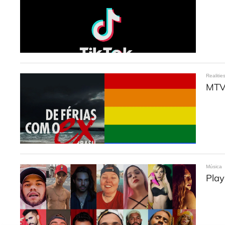
Realitie
MTV 
Música
Play