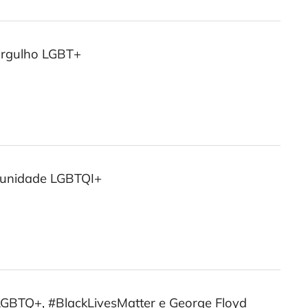
 Orgulho LGBT+
munidade LGBTQI+
LGBTQ+, #BlackLivesMatter e George Floyd