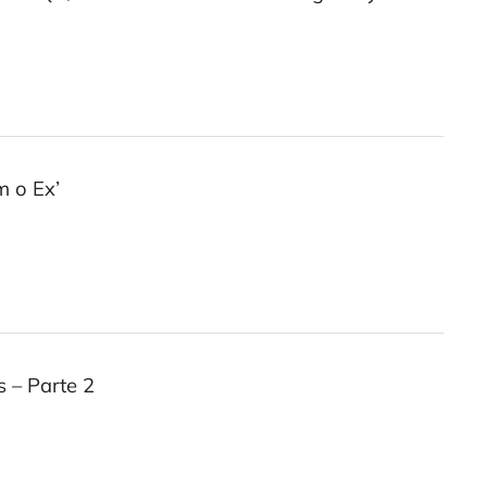
m o Ex’
 – Parte 2