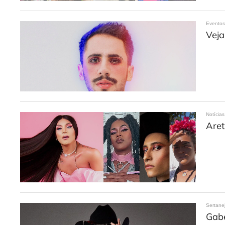
Evento
Veja
Notícias
Aret
Sertane
Gabe