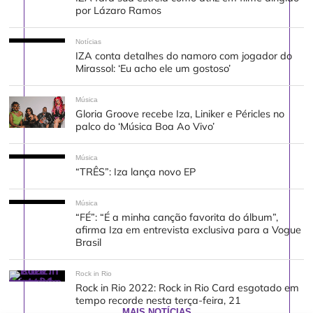
por Lázaro Ramos
Notícias
IZA conta detalhes do namoro com jogador do
Mirassol: ‘Eu acho ele um gostoso’
Música
Gloria Groove recebe Iza, Liniker e Péricles no
palco do ‘Música Boa Ao Vivo’
Música
“TRÊS”: Iza lança novo EP
Música
“FÉ”: “É a minha canção favorita do álbum”,
afirma Iza em entrevista exclusiva para a Vogue
Brasil
Rock in Rio
Rock in Rio 2022: Rock in Rio Card esgotado em
tempo recorde nesta terça-feira, 21
MAIS NOTÍCIAS