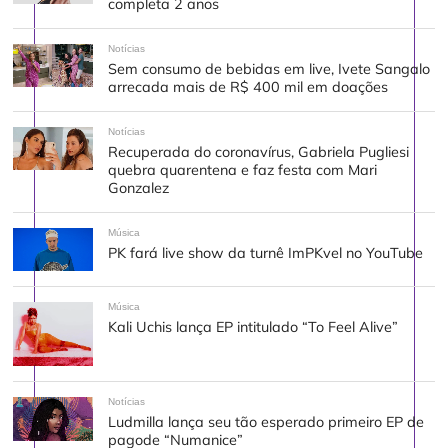
completa 2 anos
Notícias
Sem consumo de bebidas em live, Ivete Sangalo
arrecada mais de R$ 400 mil em doações
Notícias
Recuperada do coronavírus, Gabriela Pugliesi
quebra quarentena e faz festa com Mari
Gonzalez
Música
PK fará live show da turnê ImPKvel no YouTube
Música
Kali Uchis lança EP intitulado “To Feel Alive”
Notícias
Ludmilla lança seu tão esperado primeiro EP de
pagode “Numanice”