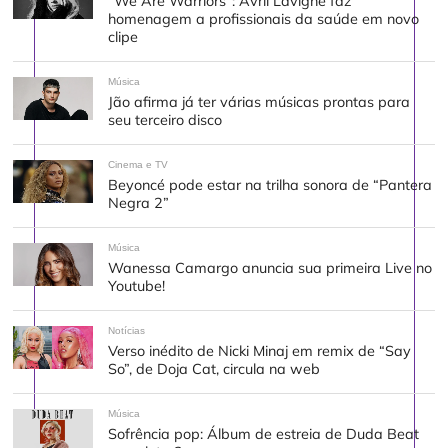
“We Are Warriors”: Avril Lavigne faz
homenagem a profissionais da saúde em novo
clipe
Música
Jão afirma já ter várias músicas prontas para
seu terceiro disco
Cinema e TV
Beyoncé pode estar na trilha sonora de “Pantera
Negra 2”
Música
Wanessa Camargo anuncia sua primeira Live no
Youtube!
Notícias
Verso inédito de Nicki Minaj em remix de “Say
So”, de Doja Cat, circula na web
Música
Sofrência pop: Álbum de estreia de Duda Beat