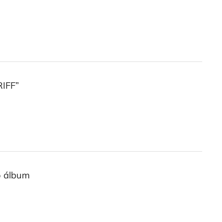
RIFF”
o álbum