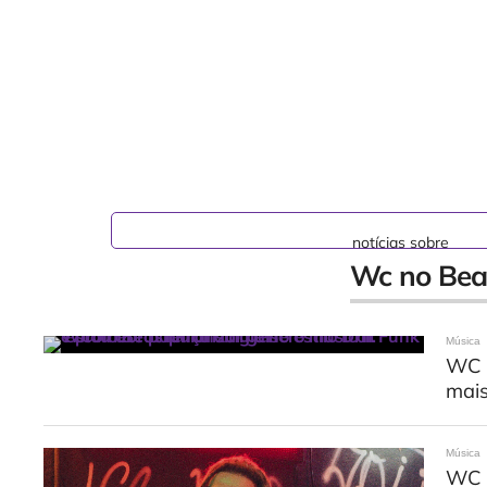
notícias sobre
Wc no Bea
Música
WC n
mais
Música
WC n