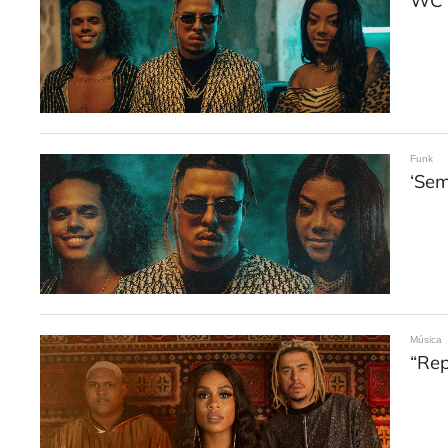
WC n
Funk
‘Sem
Música
“​Re