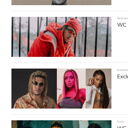
Notícias
WC n
Entrevis
Excl
Funk