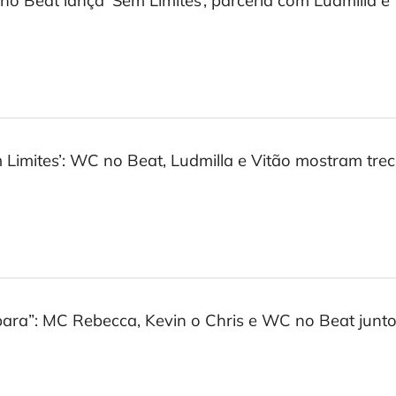
o Beat lança ‘Sem Limites’, parceria com Ludmilla e 
 Limites’: WC no Beat, Ludmilla e Vitão mostram tre
para”: MC Rebecca, Kevin o Chris e WC no Beat junto