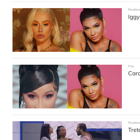
Realitie
Iggy
Pop
Card
Realitie
Tret