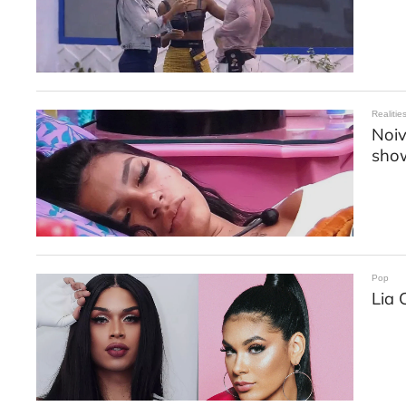
Realitie
Noiv
sho
Pop
Lia 