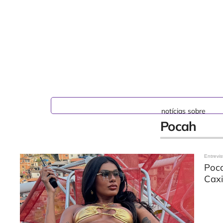
notícias sobre
Pocah
Entrevis
Poca
Caxi