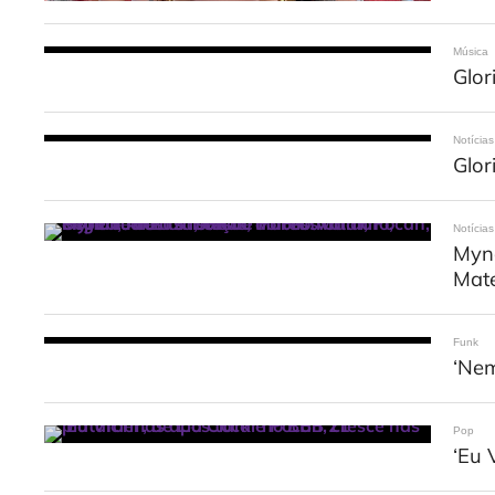
Música
Glor
Notícias
Glor
Notícias
Mynd
Mate
Funk
‘Nem
Pop
‘Eu 