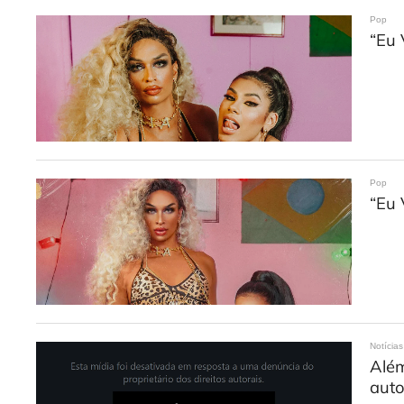
Pop
“Eu 
Pop
“Eu 
Notícias
Além
auto