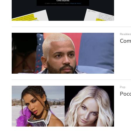
Realitie
Com 
Pop
Poca