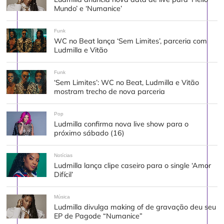
Mundo’ e ‘Numanice’
Funk
WC no Beat lança ‘Sem Limites’, parceria com
Ludmilla e Vitão
Funk
‘Sem Limites’: WC no Beat, Ludmilla e Vitão
mostram trecho de nova parceria
Pop
Ludmilla confirma nova live show para o
próximo sábado (16)
Notícias
Ludmilla lança clipe caseiro para o single ‘Amor
Difícil’
Música
Ludmilla divulga making of de gravação deu seu
EP de Pagode “Numanice”