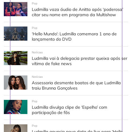
Pop
Ludmilla vaza áudio de Anitta após ‘poderosa’
citar seu nome em programa da Multishow
Pop
‘Hello Mundo’: Ludmilla comemora 1 ano de
lançamento do DVD
Notícias
Ludmilla vai à delegacia prestar queixa após ser
vítima de fake news
Notícias
Assessoria desmente boatos de que Ludmilla
traiu Brunna Gonçalves
Pop
Ludmilla divulga clipe de ‘Espelho’ com
participação de fãs
Pop
Ludmilla anuncia nova data de live para ‘Hello