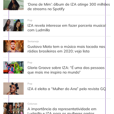
‘Dona de Mim’: álbum de IZA atinge 300 milhões
de streams no Spotify
Pop
IZA revela interesse em fazer parceria musical
com Ludmilla
Sertanejo
Gustavo Mioto tem a música mais tocada nas
rádios brasileiras em 2020; veja lista
Pop
Gloria Groove sobre IZA: “É uma das pessoas
que mais me inspira no mundo”
Pop
IZA é eleita a “Mulher do Ano” pela revista GQ
Colunas
A importância da representatividade em
Ludmilla e IZA para as mulheres pretas