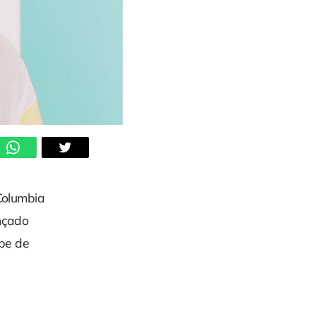
/Columbia
ançado
pe de