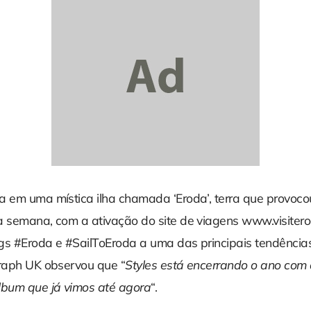
a em uma mística ilha chamada ‘Eroda’, terra que provoc
a semana, com a ativação do site de viagens www.visiter
gs #Eroda e #SailToEroda a uma das principais tendência
graph UK observou que “
Styles está encerrando o ano com 
bum que já vimos até agora
“.