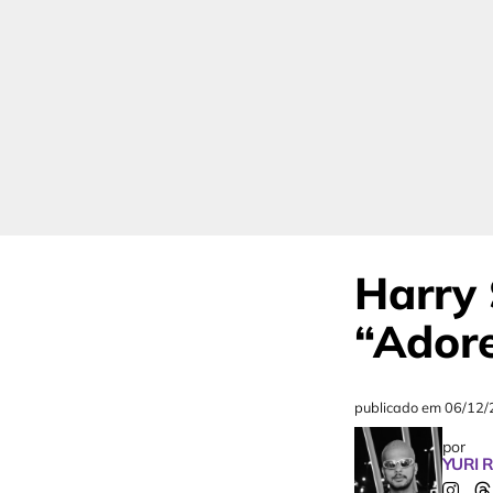
Harry 
“Ador
publicado em
06/12/
por
YURI 