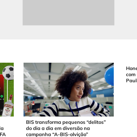
Hone
com 
Paul
BIS transforma pequenos “delitos”
da
do dia a dia em diversão na
IFA
campanha “A-BIS-olvição”