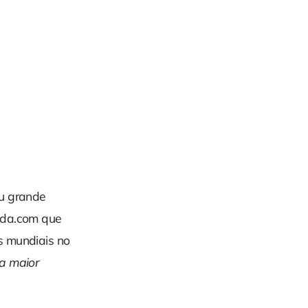
ou grande
oda.com que
s mundiais no
a maior