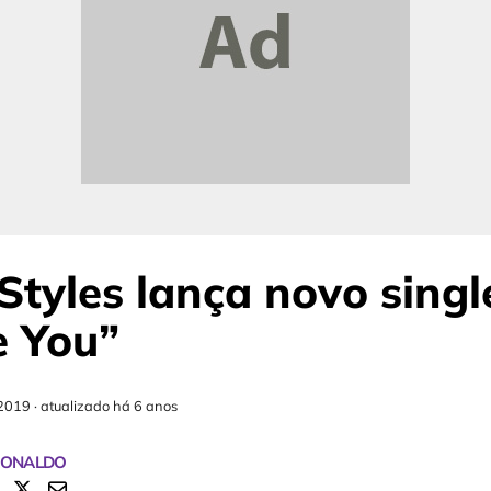
Styles lança novo singl
e You”
2019
·
atualizado há 6 anos
RONALDO