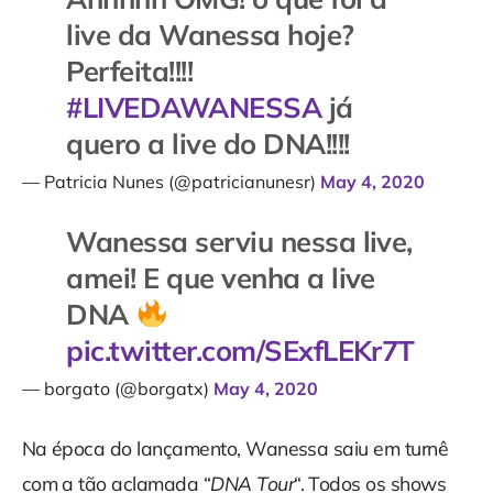
live da Wanessa hoje?
Perfeita!!!!
#LIVEDAWANESSA
já
quero a live do DNA!!!!
— Patricia Nunes (@patricianunesr)
May 4, 2020
Wanessa serviu nessa live,
amei! E que venha a live
DNA
pic.twitter.com/SExfLEKr7T
— borgato (@borgatx)
May 4, 2020
Na época do lançamento, Wanessa saiu em turnê
com a tão aclamada “
DNA Tour
“. Todos os shows