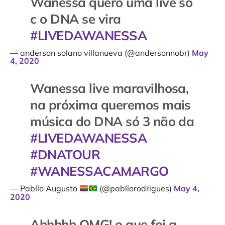
Wanessa quero uma live só
c o DNA se vira
#LIVEDAWANESSA
— anderson solano villanueva (@andersonnobr)
May
4, 2020
Wanessa live maravilhosa,
na próxima queremos mais
música do DNA só 3 não da
#LIVEDAWANESSA
#DNATOUR
#WANESSACAMARGO
— Pabllo Augusto
(@pabllorodrigues)
May 4,
2020
Ahhhhh OMG! o que foi a