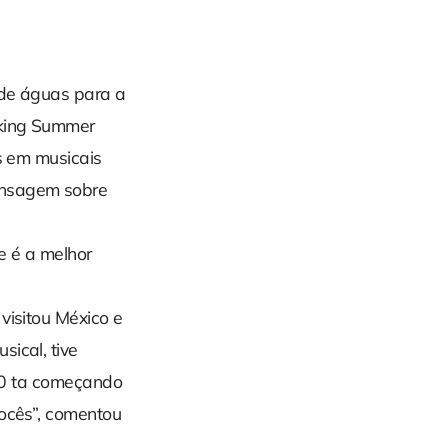
 de águas para a
aking Summer
os em musicais
ensagem sobre
e é a melhor
visitou México e
ical, tive
020 ta começando
vocês”, comentou