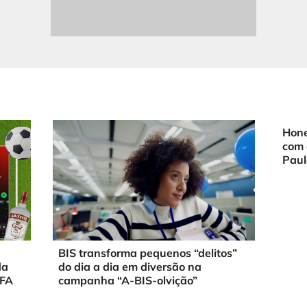
Hone
com 
Paul
BIS transforma pequenos “delitos”
da
do dia a dia em diversão na
IFA
campanha “A-BIS-olvição”