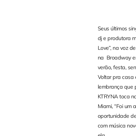
Seus últimos si
dj e produtora 
Love”, na voz de
na Broadway em
verão, festa, se
Voltar pra casa
lembrança que p
KTRYNA toca nos
Miami, “Foi um a
oportunidade de 
com música nova
ela.