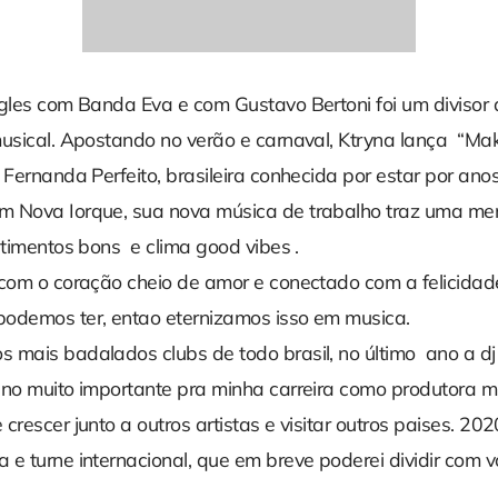
ngles com Banda Eva e com Gustavo Bertoni foi um divisor
musical. Apostando no verão e carnaval, Ktryna lança “M
 Fernanda Perfeito, brasileira conhecida por estar por an
 Nova Iorque, sua nova música de trabalho traz uma m
ntimentos bons e clima good vibes .
 com o coração cheio de amor e conectado com a felicidad
odemos ter, entao eternizamos isso em musica.
 mais badalados clubs de todo brasil, no último ano a dj 
no muito importante pra minha carreira como produtora mus
crescer junto a outros artistas e visitar outros paises. 2
 e turne internacional, que em breve poderei dividir com 