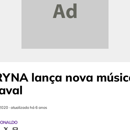
RYNA lança nova músic
aval
2020
·
atualizado há 6 anos
RONALDO