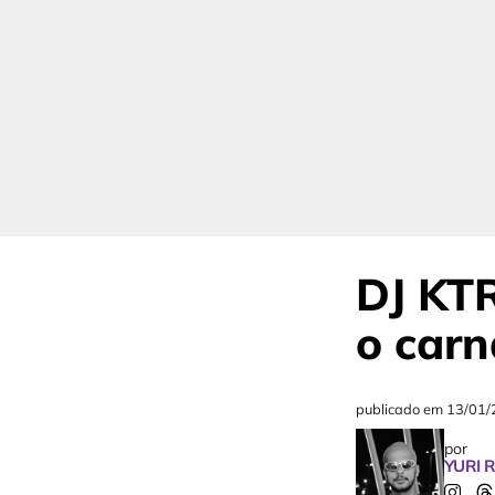
DJ KT
o carn
publicado em
13/01/
por
YURI 