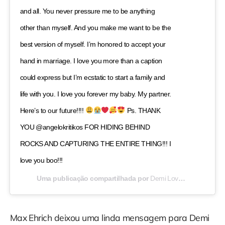
and all. You never pressure me to be anything
other than myself. And you make me want to be the
best version of myself. I’m honored to accept your
hand in marriage. I love you more than a caption
could express but I’m ecstatic to start a family and
life with you. I love you forever my baby. My partner.
Here’s to our future!!!!
Ps. THANK
YOU @angelokritikos FOR HIDING BEHIND
ROCKS AND CAPTURING THE ENTIRE THING!!! I
love you boo!!!
Uma publicação compartilhada por
Demi Lovato
(@ddlovat
Max Ehrich deixou uma linda mensagem para Demi