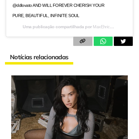
@ddlovato AND WILL FOREVER CHERISH YOUR
PURE, BEAUTIFUL, INFINITE SOUL
Uma publicação compartilhada por
MaxEhrich
(@maxehric
Notícias relacionadas