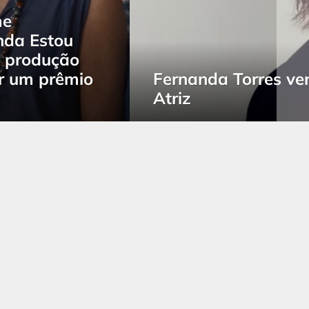
me
inda Estou
a produção
er um prêmio
Fernanda Torres ve
Atriz