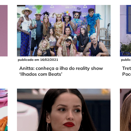
publi
publicado em 16/02/2021
Tre
Anitta: conheça a ilha do reality show
Poc
‘Ilhados com Beats’