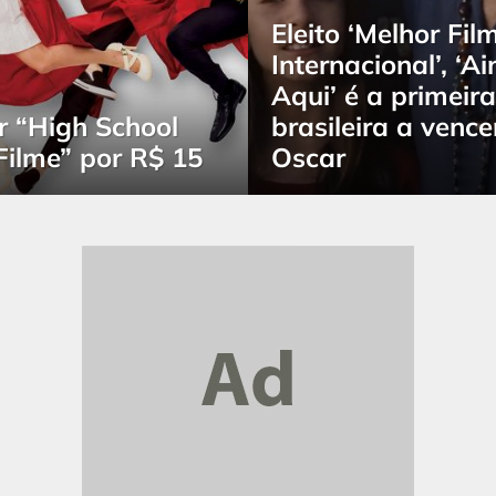
Eleito ‘Melhor Fil
Internacional’, ‘A
Aqui’ é a primeir
r “High School
brasileira a venc
Filme” por R$ 15
Oscar