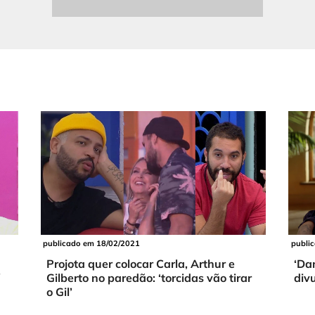
publi
publicado em 18/02/2021
‘Da
Projota quer colocar Carla, Arthur e
’
div
Gilberto no paredão: ‘torcidas vão tirar
o Gil’