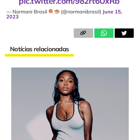
pic.twitter.com/982rt6UxRb
— Normani Brasil
(@normanibrasiI)
June 15,
2023
Notícias relacionadas