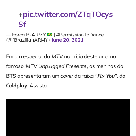
+
pic.twitter.com/ZTqTOcys
Sf
— Força B-ARMY
| #PermissionToDance
(@fBrazilianARMY)
June 20, 2021
Em um especial da
MTV
no início deste ano, no
famoso
‘MTV Unplugged Presents’
, os meninos do
BTS
apresentaram um
cover
da faixa
“Fix You”
, do
Coldplay
. Assista: