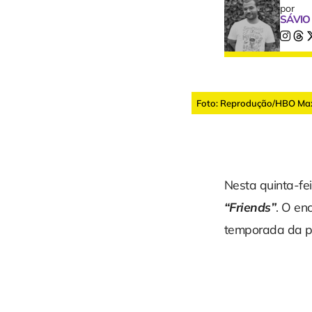
por
SÁVIO
Foto: Reprodução/HBO Ma
Nesta quinta-fei
“Friends”
. O en
temporada da pr