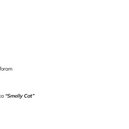
 foram
ixa
“Smelly Cat”