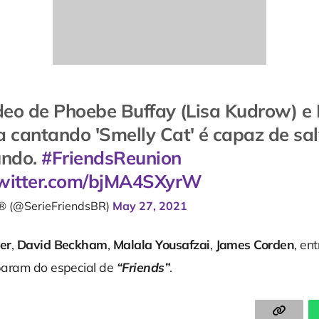
deo de Phoebe Buffay (Lisa Kudrow) e
 cantando 'Smelly Cat' é capaz de sa
undo.
#FriendsReunion
twitter.com/bjMA4SXyrW
l® (@SerieFriendsBR)
May 27, 2021
ber
,
David Beckham
,
Malala Yousafzai
,
James Corden
, ent
param do especial de
“Friends”
.