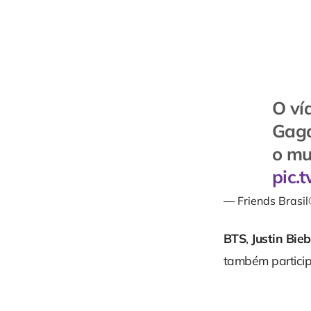
O ví
Gaga
o m
pic.
— Friends Brasi
BTS
,
Justin Bie
também partici