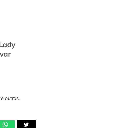
 Lady
lvar
re outros,