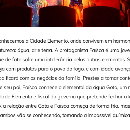
onhecemos a Cidade Elemento, onde convivem em harmoni
tureza: água, ar e terra. A protagonista Faísca é uma jov
e de fato sofre uma intolerância pelos outros elementos. 
ja com produtos para o povo do fogo, e com idade avanç
a ficará com os negócios da família. Prestes a tomar cont
e seu pai, Faísca conhece o elemental da água Gota, um
dade Elemento e fiscal do governo que pretende fechar a l
o, a relação entre Gota e Faísca começa de forma fria, m
mbos vão se conhecendo, tornando a impossível química 