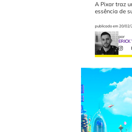
A Pixar traz 
essência de s
publicado em
20/02/
por
ERICK 