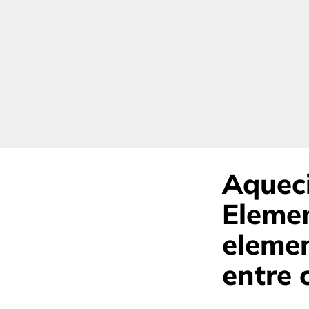
Aquec
Elemen
elemen
entre 