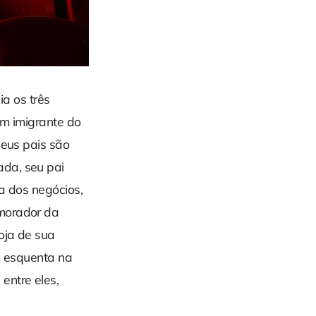
a os três
em imigrante do
Seus pais são
ada, seu pai
a dos negócios,
 morador da
oja de sua
as esquenta na
entre eles,