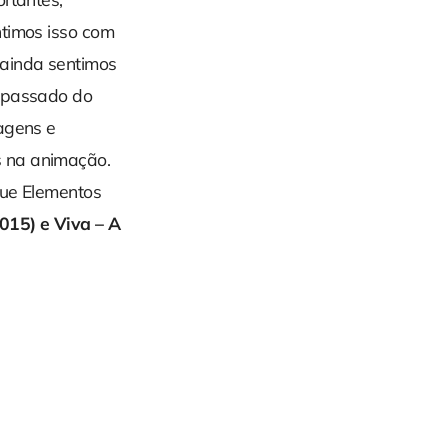
ntimos isso com
 ainda sentimos
o passado do
nagens e
s na animação.
que Elementos
015) e Viva – A