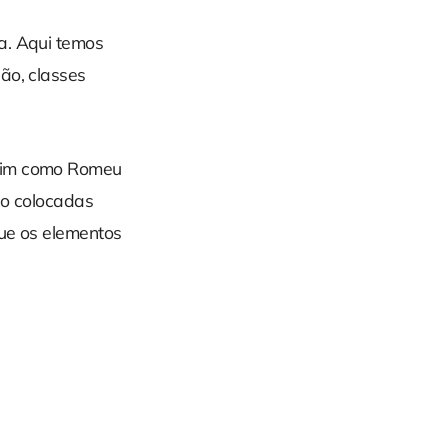
a. Aqui temos
ão, classes
ssim como Romeu
são colocadas
que os elementos