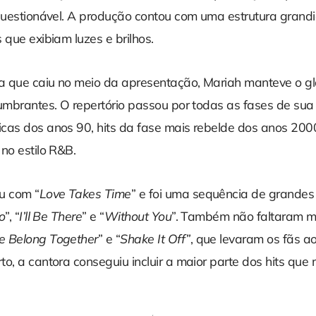
nquestionável. A produção contou com uma estrutura grand
 que exibiam luzes e brilhos.
a que caiu no meio da apresentação, Mariah manteve o g
umbrantes. O repertório passou por todas as fases de sua 
cas dos anos 90, hits da fase mais rebelde dos anos 2000
no estilo R&B.
u com “
Love Takes Time
” e foi uma sequência de grandes
o
”, “
I’ll Be There
” e “
Without You
”. Também não faltaram 
 Belong Together
” e “
Shake It Off”
, que levaram os fãs ao
to, a cantora conseguiu incluir a maior parte dos hits qu