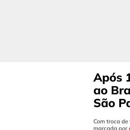
Após 1
ao Br
São P
Com troca de f
marcada por g