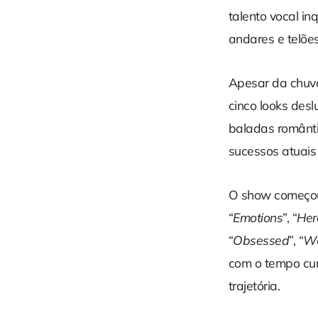
talento vocal i
andares e telões
Apesar da chuv
cinco looks desl
baladas românti
sucessos atuais 
O show começo
“
Emotions
”, “
Her
“
Obsessed
”, “
We
com o tempo cur
trajetória.