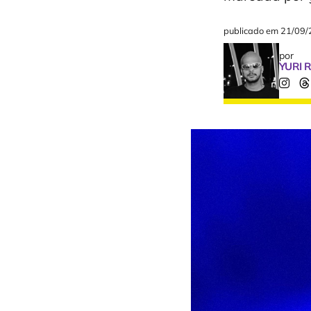
publicado em
21/09/
por
YURI 