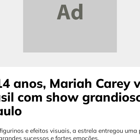
4 anos, Mariah Carey v
asil com show grandios
aulo
igurinos e efeitos visuais, a estrela entregou um
randes sucessos e fortes emoções.