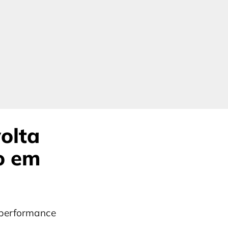
olta
o em
a performance