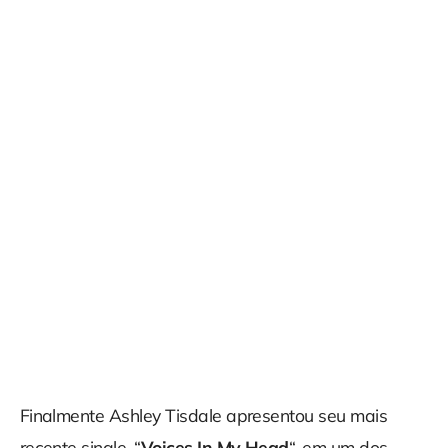
Finalmente Ashley Tisdale apresentou seu mais
recente single, “
Voices In My Head
“, em um dos