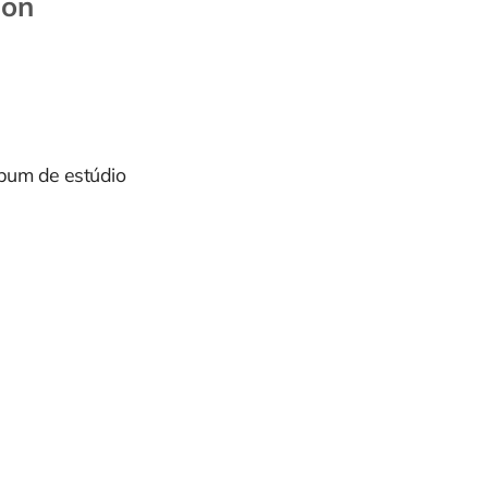
 on
lbum de estúdio