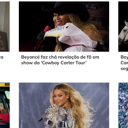
ca
Beyoncé faz chá revelação de fã em
Bey
show da ‘Cowboy Carter Tour’
Car
seg