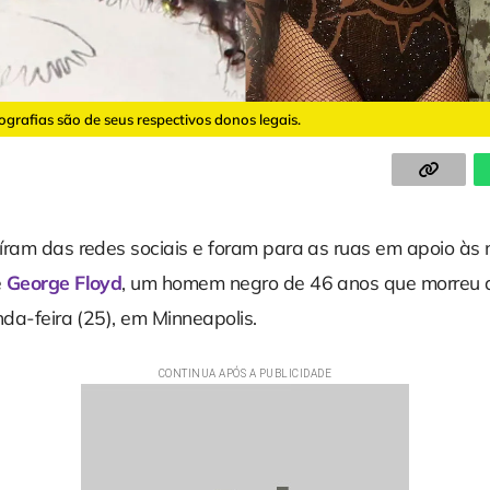
tografias são de seus respectivos donos legais.
íram das redes sociais e foram para as ruas em apoio às
e
George Floyd
, um homem negro de 46 anos que morreu
nda-feira (25), em Minneapolis.