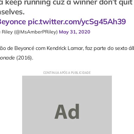
 keep running cuz a winner don’t quit
selves.
eyonce
pic.twitter.com/ycSg45Ah39
e Riley (@MsAmberPRiley)
May 31, 2020
ção de Beyoncé com Kendrick Lamar, faz parte do sexto á
onade
(2016).