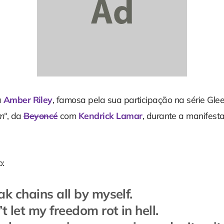
a
Amber Riley
, famosa pela sua participação na série Glee
m
“, da
Beyoncé
com
Kendrick Lamar
, durante a manifes
o:
ak chains all by myself.
t let my freedom rot in hell.