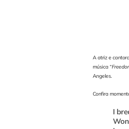
A atriz e cantor
música “
Freedo
Angeles.
Confira moment
I bre
Won’