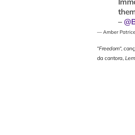
Imma
them
–
@B
— Amber Patric
“
Freedom
“, can
da cantora,
Lem