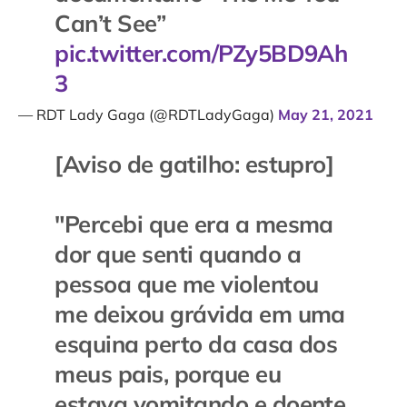
Can’t See”
pic.twitter.com/PZy5BD9Ah
3
— RDT Lady Gaga (@RDTLadyGaga)
May 21, 2021
[Aviso de gatilho: estupro]
"Percebi que era a mesma
dor que senti quando a
pessoa que me violentou
me deixou grávida em uma
esquina perto da casa dos
meus pais, porque eu
estava vomitando e doente