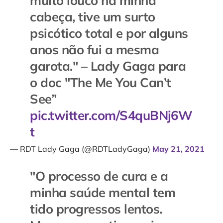
muito louco na minha
cabeça, tive um surto
psicótico total e por alguns
anos não fui a mesma
garota." – Lady Gaga para
o doc "The Me You Can’t
See”
pic.twitter.com/S4quBNj6W
t
— RDT Lady Gaga (@RDTLadyGaga)
May 21, 2021
"O processo de cura e a
minha saúde mental tem
tido progressos lentos.